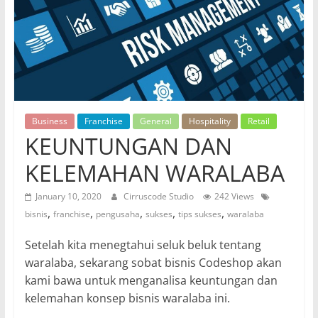
Business
Franchise
General
Hospitality
Retail
KEUNTUNGAN DAN
KELEMAHAN WARALABA
January 10, 2020
Cirruscode Studio
242 Views
,
,
,
,
,
bisnis
franchise
pengusaha
sukses
tips sukses
waralaba
Setelah kita menegtahui seluk beluk tentang
waralaba, sekarang sobat bisnis Codeshop akan
kami bawa untuk menganalisa keuntungan dan
kelemahan konsep bisnis waralaba ini.