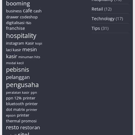
booming
Retail
(12)
cafe
business
cash
drawer
codeshop
Technology
(17)
digitalisasi
f&b
franchise
Tips
(31)
hospitality
instagram
Kasir
kopi
mesin
laci kasir
kasir
minuman hits
modal kecil
pebisnis
pelanggan
pengusaha
peralatan kasir
ppn
ppn 12%
printer
bluetooth
printer
dot matrix
printer
printer
epson
thermal
promosi
resto
restoran
ritel