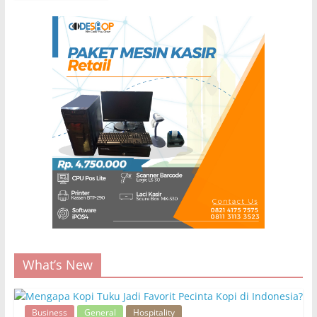
What’s New
Business
General
Hospitality