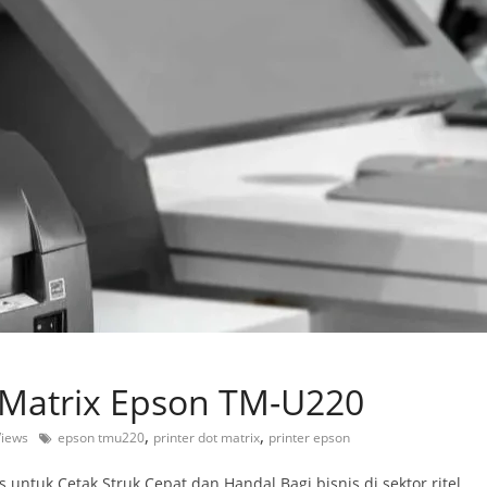
 Matrix Epson TM-U220
,
,
Views
epson tmu220
printer dot matrix
printer epson
 untuk Cetak Struk Cepat dan Handal Bagi bisnis di sektor ritel,