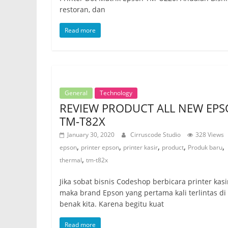
restoran, dan
Read more
General
Technology
REVIEW PRODUCT ALL NEW EP
TM-T82X
January 30, 2020
Cirruscode Studio
328 Views
,
,
,
,
,
epson
printer epson
printer kasir
product
Produk baru
,
thermal
tm-t82x
Jika sobat bisnis Codeshop berbicara printer kasi
maka brand Epson yang pertama kali terlintas di
benak kita. Karena begitu kuat
Read more