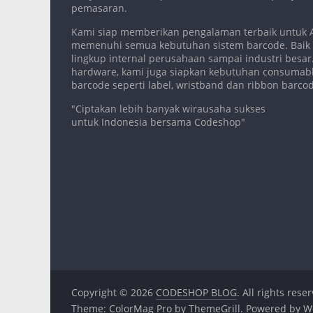
pemasaran.
Kami siap memberikan pengalaman terbaik untuk
memenuhi semua kebutuhan sistem barcode. Baik
lingkup internal perusahaan sampai industri besar.
hardware, kami juga siapkan kebutuhan consumabl
barcode seperti label, wristband dan ribbon barco
"Ciptakan lebih banyak wirausaha sukses
untuk Indonesia bersama Codeshop"
Copyright © 2026
CODESHOP BLOG
. All rights rese
Theme:
ColorMag Pro
by ThemeGrill. Powered by
W