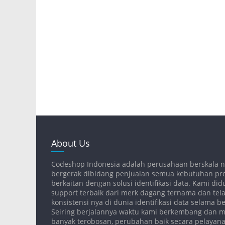
About Us
Codeshop Indonesia adalah perusahaan berskala n
bergerak dibidang penjualan semua kebutuhan pr
berkaitan dengan solusi identifikasi data. Kami d
support terbaik dari merk dagang ternama dan tela
konsistensi nya di dunia identifikasi data selama 
Seiring berjalannya waktu kami berkembang dan 
banyak terobosan, perubahan baik secara pelaya