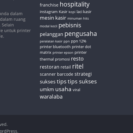
hospitality
franchise
instagram
Kasir
laci kasir
kopi
 Anda dalam
mesin kasir
 dalam ruang
minuman hits
pebisnis
 Selain
modal kecil
e untuk printer
pengusaha
pelanggan
de.
ppn 12%
peralatan kasir
ppn
printer bluetooth
printer dot
matrix
printer
printer epson
resto
thermal
promosi
ritel
restoran
retail
strategi
scanner barcode
tips
tips sukses
sukses
usaha
umkm
viral
waralaba
rved.
ordPress
.