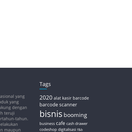
Tags
asional yang
2020
alat kasir
barcode
oduk yang
barcode scanner
idukung dengan
bisnis
h teruji
booming
bertahun-tahun.
cafe
business
cash drawer
melakukan
codeshop
digitalisasi
nan maupun
f&b