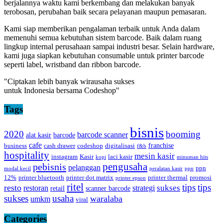
berjalannya waktu kami berkembang dan melakukan banyak
terobosan, perubahan baik secara pelayanan maupun pemasaran.
Kami siap memberikan pengalaman terbaik untuk Anda dalam
memenuhi semua kebutuhan sistem barcode. Baik dalam ruang
lingkup internal perusahaan sampai industri besar. Selain hardware,
kami juga siapkan kebutuhan consumable untuk printer barcode
seperti label, wristband dan ribbon barcode.
"Ciptakan lebih banyak wirausaha sukses
untuk Indonesia bersama Codeshop"
Tags
bisnis
2020
booming
barcode scanner
alat kasir
barcode
cafe
franchise
business
cash drawer
codeshop
digitalisasi
f&b
hospitality
mesin kasir
instagram
Kasir
laci kasir
kopi
minuman hits
pebisnis
pengusaha
pelanggan
ppn
modal kecil
peralatan kasir
ppn
12%
printer bluetooth
printer dot matrix
printer thermal
promosi
printer epson
ritel
tips
tips
resto
sukses
restoran
strategi
retail
scanner barcode
sukses
usaha
waralaba
umkm
viral
Categories