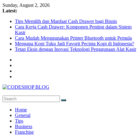
Skip
Sunday, August 2, 2026
to
Latest:
content
Tips Memilih dan Manfaat Cash Drawer bagi Bisnis
Cara Kerja Cash Drawer: Komponen Penting dalam Sistem
Kasir
Cara Mudah Menggunakan Printer Bluetooth untuk Pemula
Mengapa Kopi Tuku Jadi Favorit Pecinta Kopi di Indonesia?
Tetap Eksis dengan Inovasi Teknologi Penggunaan Alat Kasir
CODESHOP
BLOG
Home
General
Tips
Business
Franchise