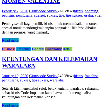
MOMEN VALENTINE
February 7, 2020
Cirruscode Studio
244 Views
bisnis
,
booming
,
pebisnis
,
pengusaha
,
strategi
,
sukses
,
tips
,
tips sukses
,
usaha
,
viral
Penting sekali bagi pemilik bisnis untuk memanfaatkan momen
spesial untuk mendongkrak angka penjualan. Jika bisa dibalut
dengan promosi yang menarik,
Read more
Business
Franchise
General
Hospitality
Retail
KEUNTUNGAN DAN KELEMAHAN
WARALABA
January 10, 2020
Cirruscode Studio
242 Views
bisnis
,
franchise
,
pengusaha
,
sukses
,
tips sukses
,
waralaba
Setelah kita menegtahui seluk beluk tentang waralaba, sekarang
sobat bisnis Codeshop akan kami bawa untuk menganalisa
keuntungan dan kelemahan konsep
Read more