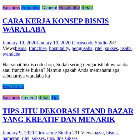
Business
Franchise
General
Hospitality
Retail
CARA KERJA KONSEP BISNIS
WARALABA
January 10, 2020
January 10, 2020
Cirruscode Studio
287
Views
bisnis
,
franchise
,
hospitality
,
pengusaha
,
ritel
,
sukses
,
usaha
,
waralaba
Hai sobat bisnis codeshop, Sudah sering dengar istilah waralaba
atau franchise bukan? Namun apakah Anda memahami apa
sebenarnya waralaba itu
Read more
Business
General
Retail
Tips
TIPS JITU DEKORASI STAND BAZAR
YANG KREATIF DAN MENARIK
January 9, 2020
Cirruscode Studio
291 Views
bazar
,
bisnis
,
pameran
,
ritel
,
sukses
,
tips
,
tips sukses