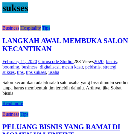
sukses
Business
Hospitality
Tips
LANGKAH AWAL MEMBUKA SALON
KECANTIKAN
February 11, 2020
Cirruscode Studio
288 Views
2020
,
bisnis
,
booming
,
business
,
digitalisasi
,
mesin kasir
,
pebisnis
,
strategi
,
sukses
,
tips
,
tips sukses
,
usaha
Salon kecantikan adalah salah satu usaha yang bisa dimulai sendiri
tanpa harus membentuk tim terlebih dahulu. Artinya, jika Sobat
bisnis
Read more
Business
Tips
PELUANG BISNIS YANG RAMAI DI