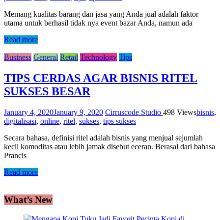
Memang kualitas barang dan jasa yang Anda jual adalah faktor
utama untuk berhasil tidak nya event bazar Anda, namun ada
Read more
Business
General
Retail
Technology
Tips
TIPS CERDAS AGAR BISNIS RITEL
SUKSES BESAR
January 4, 2020
January 9, 2020
Cirruscode Studio
498 Views
bisnis
,
digitalisasi
,
online
,
ritel
,
sukses
,
tips sukses
Secara bahasa, definisi ritel adalah bisnis yang menjual sejumlah
kecil komoditas atau lebih jamak disebut eceran. Berasal dari bahasa
Prancis
Read more
What’s New