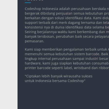
Codeshop Indonesia adalah perusahaan berskala n
bergerak dibidang penjualan semua kebutuhan pr
berkaitan dengan solusi identifikasi data. Kami d
support terbaik dari merk dagang ternama dan tela
konsistensi nya di dunia identifikasi data selama 
Seiring berjalannya waktu kami berkembang dan 
banyak terobosan, perubahan baik secara pelaya
pemasaran.
Kami siap memberikan pengalaman terbaik untuk
memenuhi semua kebutuhan sistem barcode. Baik
lingkup internal perusahaan sampai industri besar.
hardware, kami juga siapkan kebutuhan consumab
printer barcode seperti label, wristband dan ribbo
"Ciptakan lebih banyak wirausaha sukses
untuk Indonesia bersama Codeshop"