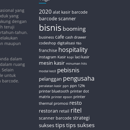
asional yang
2020
alat kasir
barcode
oduk yang
barcode scanner
idukung dengan
bisnis
h teruji
booming
bertahun-tahun.
cafe
business
cash drawer
melakukan
codeshop
digitalisasi
nan maupun
f&b
hospitality
franchise
instagram
Kasir
laci kasir
kopi
 Anda dalam
mesin kasir
 dalam ruang
minuman hits
pebisnis
 Selain
modal kecil
le untuk
pengusaha
pelanggan
n barcode.
ppn 12%
peralatan kasir
ppn
printer bluetooth
printer dot
matrix
printer
printer epson
resto
thermal
promosi
ritel
restoran
retail
strategi
scanner barcode
tips
tips sukses
sukses