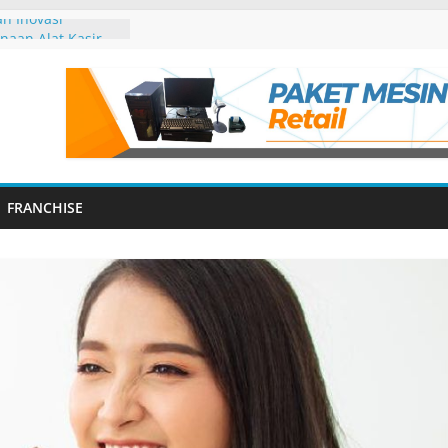
an Inovasi
naan Alat Kasir
n Manfaat Cash
is
Drawer:
g dalam Sistem
gunakan Printer
Pemula
FRANCHISE
u Jadi Favorit
ndonesia?