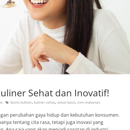
liner Sehat dan Inovatif!
,
,
,
ws
bisnis kuliner
kuliner sehat
solusi kasir
tren makanan
engan perubahan gaya hidup dan kebutuhan konsumen.
nya tentang cita rasa, tetapi juga inovasi yang
 Apa saja yang akan menjadi sorotan di industri