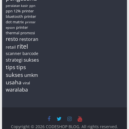
peralatan kasir
ppn
ppn 12%
printer
bluetooth
printer
dot matrix
printer
printer
epson
thermal
promosi
resto
restoran
ritel
retail
scanner barcode
sukses
strategi
tips
tips
sukses
umkm
usaha
viral
waralaba
Copyright © 2026
CODESHOP BLOG
. All rights reserved.