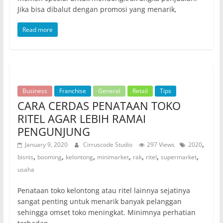
Jika bisa dibalut dengan promosi yang menarik,
Read more
Business
Franchise
General
Retail
Tips
CARA CERDAS PENATAAN TOKO
RITEL AGAR LEBIH RAMAI
PENGUNJUNG
,
January 9, 2020
Cirruscode Studio
297 Views
2020
,
,
,
,
,
,
,
bisnis
booming
kelontong
minimarket
rak
ritel
supermarket
usaha
Penataan toko kelontong atau ritel lainnya sejatinya
sangat penting untuk menarik banyak pelanggan
sehingga omset toko meningkat. Minimnya perhatian