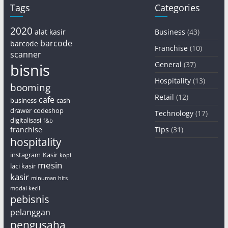
Tags
Categories
2020
alat kasir
Business
(43)
barcode
barcode
Franchise
(10)
scanner
General
(37)
bisnis
Hospitality
(13)
booming
Retail
(12)
cafe
business
cash
drawer
codeshop
Technology
(17)
digitalisasi
f&b
franchise
Tips
(31)
hospitality
instagram
Kasir
kopi
mesin
laci kasir
kasir
minuman hits
modal kecil
pebisnis
pelanggan
pengusaha