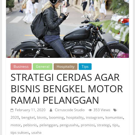
Business
General
Hospitality
Tips
STRATEGI CERDAS AGAR
BISNIS BENGKEL MOTOR
RAMAI PELANGGAN
February 11, 2020
Cirruscode Studio
353 Views
,
,
,
,
,
,
,
2020
bengkel
bisnis
booming
hospitality
instagram
komunitas
,
,
,
,
,
,
,
motor
pebisnis
pelanggan
pengusaha
promosi
strategi
tips
,
tips sukses
usaha