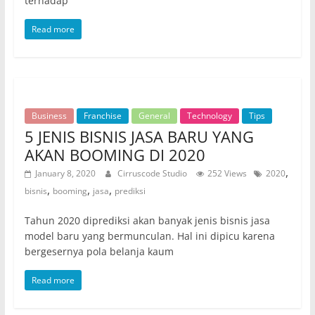
terhadap
Read more
Business
Franchise
General
Technology
Tips
5 JENIS BISNIS JASA BARU YANG
AKAN BOOMING DI 2020
,
January 8, 2020
Cirruscode Studio
252 Views
2020
,
,
,
bisnis
booming
jasa
prediksi
Tahun 2020 diprediksi akan banyak jenis bisnis jasa
model baru yang bermunculan. Hal ini dipicu karena
bergesernya pola belanja kaum
Read more