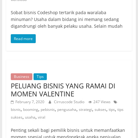
Sobat bisnis Codeshop tertarik pada waralaba
minuman? Usaha dalam bidang ini memang sedang
digandrungi oleh banyak pelaku usaha. Selain mudah
Read more
Business
Tips
PELUANG BISNIS YANG RAMAI DI
MOMEN VALENTINE
February 7, 2020
Cirruscode Studio
247 Views
,
,
,
,
,
,
,
bisnis
booming
pebisnis
pengusaha
strategi
sukses
tips
tips
,
,
sukses
usaha
viral
Penting sekali bagi pemilik bisnis untuk memanfaatkan
momen spesial untuk mendongkrak angka penjualan.