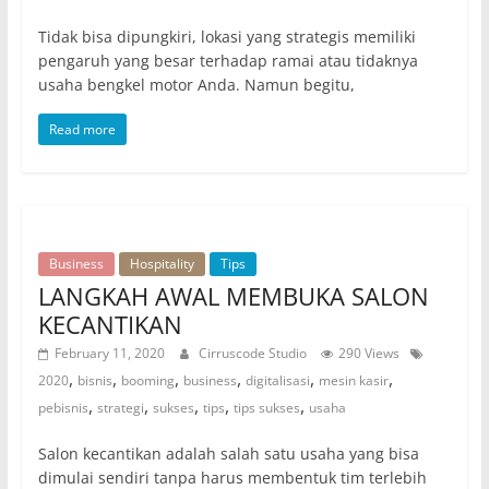
Tidak bisa dipungkiri, lokasi yang strategis memiliki
pengaruh yang besar terhadap ramai atau tidaknya
usaha bengkel motor Anda. Namun begitu,
Read more
Business
Hospitality
Tips
LANGKAH AWAL MEMBUKA SALON
KECANTIKAN
February 11, 2020
Cirruscode Studio
290 Views
,
,
,
,
,
,
2020
bisnis
booming
business
digitalisasi
mesin kasir
,
,
,
,
,
pebisnis
strategi
sukses
tips
tips sukses
usaha
Salon kecantikan adalah salah satu usaha yang bisa
dimulai sendiri tanpa harus membentuk tim terlebih