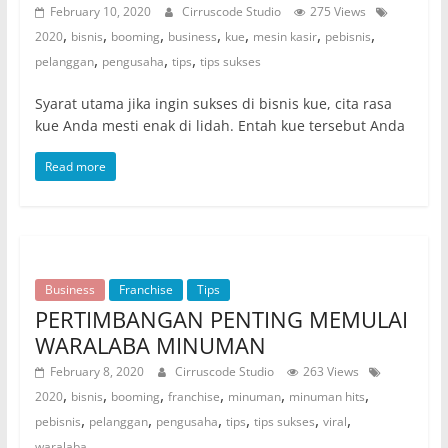
February 10, 2020
Cirruscode Studio
275 Views
,
,
,
,
,
,
,
2020
bisnis
booming
business
kue
mesin kasir
pebisnis
,
,
,
pelanggan
pengusaha
tips
tips sukses
Syarat utama jika ingin sukses di bisnis kue, cita rasa
kue Anda mesti enak di lidah. Entah kue tersebut Anda
Read more
Business
Franchise
Tips
PERTIMBANGAN PENTING MEMULAI
WARALABA MINUMAN
February 8, 2020
Cirruscode Studio
263 Views
,
,
,
,
,
,
2020
bisnis
booming
franchise
minuman
minuman hits
,
,
,
,
,
,
pebisnis
pelanggan
pengusaha
tips
tips sukses
viral
waralaba