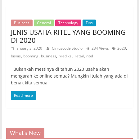
Business
General
Technology
Tips
JENIS USAHA RITEL YANG BOOMING
DI 2020
,
January 3, 2020
Cirruscode Studio
234 Views
2020
,
,
,
,
,
bisnis
booming
business
prediksi
retail
ritel
Bukankah mestinya di tahun 2020 usaha akan
mengarah ke online semua? Mungkin itulah yang ada di
benak kita semua
Read more
What’s New