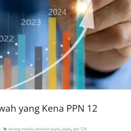
ewah yang Kena PPN 12
,
,
,
s
barang mewah
kenaikan pajak
pajak
ppn 12%