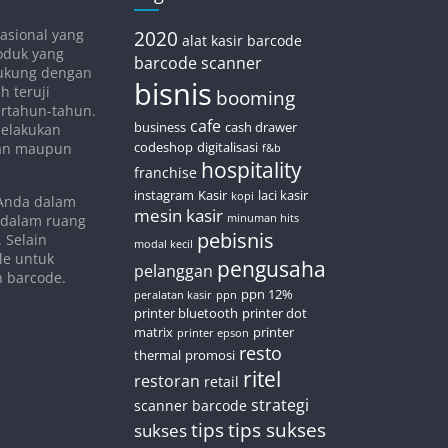
asional yang
2020
alat kasir
barcode
oduk yang
barcode scanner
idukung dengan
bisnis
h teruji
booming
bertahun-tahun.
cafe
business
cash drawer
melakukan
codeshop
digitalisasi
nan maupun
f&b
hospitality
franchise
instagram
Kasir
laci kasir
kopi
 Anda dalam
mesin kasir
 dalam ruang
minuman hits
pebisnis
 Selain
modal kecil
le untuk
pengusaha
pelanggan
n barcode.
ppn 12%
peralatan kasir
ppn
printer bluetooth
printer dot
matrix
printer
printer epson
resto
thermal
promosi
ritel
restoran
retail
strategi
scanner barcode
tips
tips sukses
sukses