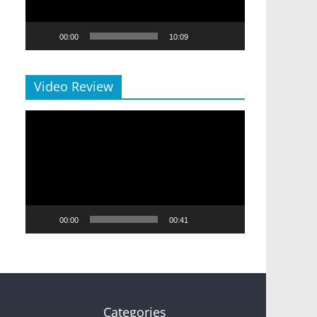
00:00
10:09
Video Review
Video
Player
00:00
00:41
Categories