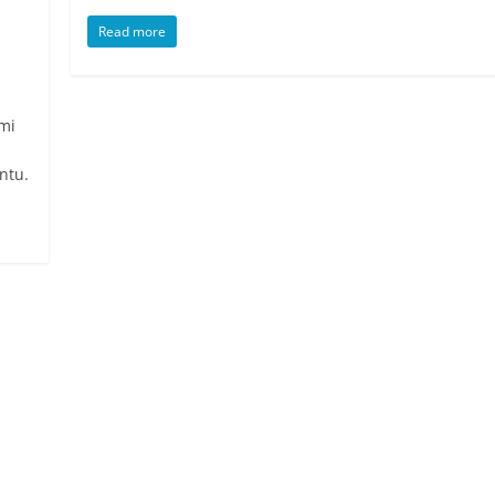
Read more
mi
ntu.