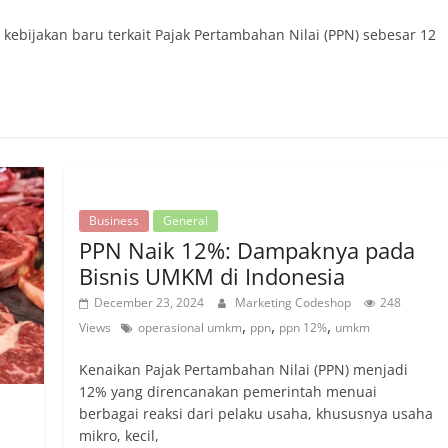
ebijakan baru terkait Pajak Pertambahan Nilai (PPN) sebesar 12
Business
General
PPN Naik 12%: Dampaknya pada
Bisnis UMKM di Indonesia
December 23, 2024
Marketing Codeshop
248
,
,
,
Views
operasional umkm
ppn
ppn 12%
umkm
Kenaikan Pajak Pertambahan Nilai (PPN) menjadi
12% yang direncanakan pemerintah menuai
berbagai reaksi dari pelaku usaha, khususnya usaha
mikro, kecil,