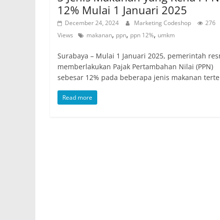
12% Mulai 1 Januari 2025
December 24, 2024
Marketing Codeshop
276
,
,
,
Views
makanan
ppn
ppn 12%
umkm
Surabaya – Mulai 1 Januari 2025, pemerintah res
memberlakukan Pajak Pertambahan Nilai (PPN)
sebesar 12% pada beberapa jenis makanan terte
Read more