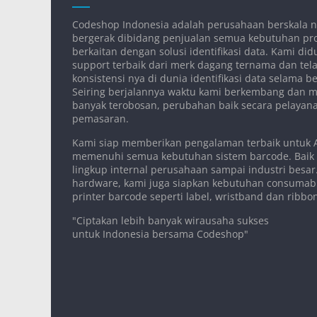
Codeshop Indonesia adalah perusahaan berskala n
bergerak dibidang penjualan semua kebutuhan pr
berkaitan dengan solusi identifikasi data. Kami d
support terbaik dari merk dagang ternama dan tela
konsistensi nya di dunia identifikasi data selama 
Seiring berjalannya waktu kami berkembang dan 
banyak terobosan, perubahan baik secara pelaya
pemasaran.
Kami siap memberikan pengalaman terbaik untuk
memenuhi semua kebutuhan sistem barcode. Baik
lingkup internal perusahaan sampai industri besar.
hardware, kami juga siapkan kebutuhan consumab
printer barcode seperti label, wristband dan ribbo
"Ciptakan lebih banyak wirausaha sukses
untuk Indonesia bersama Codeshop"