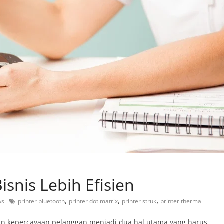
isnis Lebih Efisien
,
,
,
ws
printer bluetooth
printer dot matrix
printer struk
printer thermal
 dan kepercayaan pelanggan menjadi dua hal utama yang harus