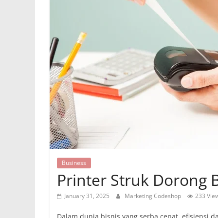
Business
Printer Struk Dorong B
January 31, 2025
Marketing Codeshop
233 Vie
Dalam dunia bisnis yang serba cepat, efisiensi