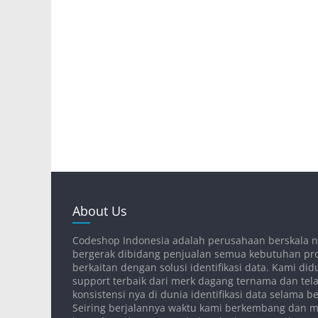
About Us
Codeshop Indonesia adalah perusahaan berskala n
bergerak dibidang penjualan semua kebutuhan pr
berkaitan dengan solusi identifikasi data. Kami d
support terbaik dari merk dagang ternama dan tela
konsistensi nya di dunia identifikasi data selama 
Seiring berjalannya waktu kami berkembang dan 