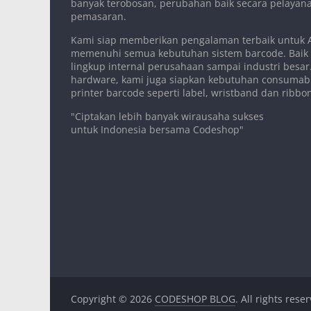
banyak terobosan, perubahan baik secara pelaya
pemasaran.
Kami siap memberikan pengalaman terbaik untuk
memenuhi semua kebutuhan sistem barcode. Baik
lingkup internal perusahaan sampai industri besar.
hardware, kami juga siapkan kebutuhan consumab
printer barcode seperti label, wristband dan ribbo
"Ciptakan lebih banyak wirausaha sukses
untuk Indonesia bersama Codeshop"
Copyright © 2026
CODESHOP BLOG
. All rights rese