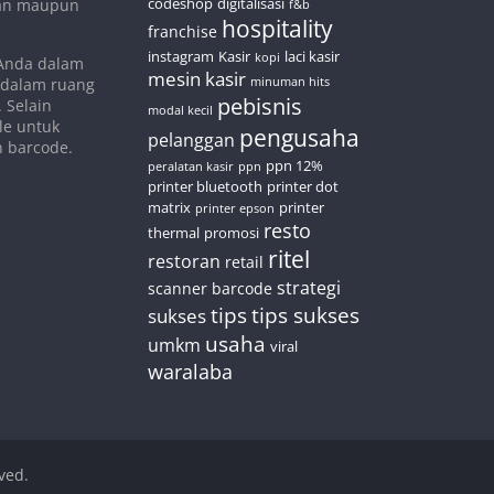
codeshop
digitalisasi
nan maupun
f&b
hospitality
franchise
instagram
Kasir
laci kasir
kopi
 Anda dalam
mesin kasir
 dalam ruang
minuman hits
pebisnis
 Selain
modal kecil
le untuk
pengusaha
pelanggan
n barcode.
ppn 12%
peralatan kasir
ppn
printer bluetooth
printer dot
matrix
printer
printer epson
resto
thermal
promosi
ritel
restoran
retail
strategi
scanner barcode
tips
tips sukses
sukses
usaha
umkm
viral
waralaba
rved.