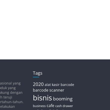
Tags
asional yang
2020
alat kasir
barcode
oduk yang
barcode scanner
idukung dengan
bisnis
h teruji
booming
bertahun-tahun.
cafe
business
cash drawer
melakukan