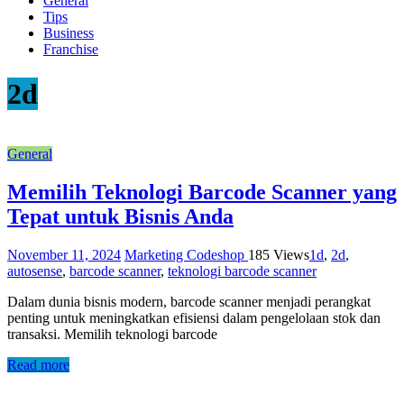
General
Tips
Business
Franchise
2d
General
Memilih Teknologi Barcode Scanner yang
Tepat untuk Bisnis Anda
November 11, 2024
Marketing Codeshop
185 Views
1d
,
2d
,
autosense
,
barcode scanner
,
teknologi barcode scanner
Dalam dunia bisnis modern, barcode scanner menjadi perangkat
penting untuk meningkatkan efisiensi dalam pengelolaan stok dan
transaksi. Memilih teknologi barcode
Read more