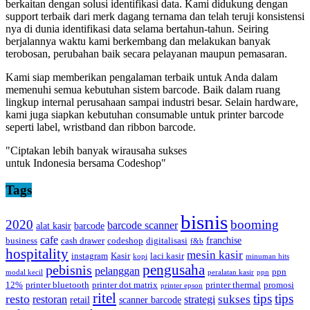
berkaitan dengan solusi identifikasi data. Kami didukung dengan
support terbaik dari merk dagang ternama dan telah teruji konsistensi
nya di dunia identifikasi data selama bertahun-tahun. Seiring
berjalannya waktu kami berkembang dan melakukan banyak
terobosan, perubahan baik secara pelayanan maupun pemasaran.
Kami siap memberikan pengalaman terbaik untuk Anda dalam
memenuhi semua kebutuhan sistem barcode. Baik dalam ruang
lingkup internal perusahaan sampai industri besar. Selain hardware,
kami juga siapkan kebutuhan consumable untuk printer barcode
seperti label, wristband dan ribbon barcode.
"Ciptakan lebih banyak wirausaha sukses
untuk Indonesia bersama Codeshop"
Tags
bisnis
2020
booming
barcode scanner
alat kasir
barcode
cafe
franchise
business
cash drawer
codeshop
digitalisasi
f&b
hospitality
mesin kasir
instagram
Kasir
laci kasir
kopi
minuman hits
pebisnis
pengusaha
pelanggan
ppn
modal kecil
peralatan kasir
ppn
12%
printer bluetooth
printer dot matrix
printer thermal
promosi
printer epson
ritel
tips
tips
resto
sukses
restoran
strategi
retail
scanner barcode