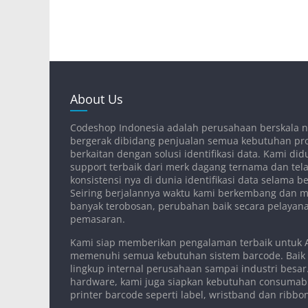
About Us
Codeshop Indonesia adalah perusahaan berskala n
bergerak dibidang penjualan semua kebutuhan pr
berkaitan dengan solusi identifikasi data. Kami d
support terbaik dari merk dagang ternama dan tela
konsistensi nya di dunia identifikasi data selama 
Seiring berjalannya waktu kami berkembang dan 
banyak terobosan, perubahan baik secara pelaya
pemasaran.
Kami siap memberikan pengalaman terbaik untuk
memenuhi semua kebutuhan sistem barcode. Baik
lingkup internal perusahaan sampai industri besar.
hardware, kami juga siapkan kebutuhan consumab
printer barcode seperti label, wristband dan ribbo