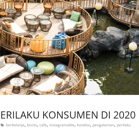
ERILAKU KONSUMEN DI 2020
,
,
,
,
,
,
berbelanja
bisnis
cafe
instagramable
koneksi
pengalaman
perilaku