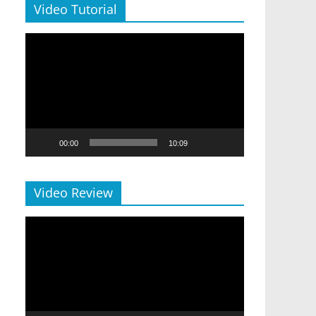
Video Tutorial
Video
Player
00:00
10:09
Video Review
Video
Player