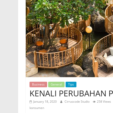
Business
General
Tips
KENALI PERUBAHAN P
January 18, 2020
Cirruscode Studio
258 Views
konsumen