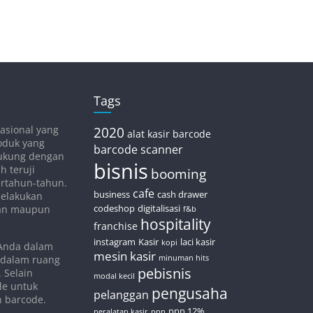
Tags
asional yang
2020
alat kasir
barcode
oduk yang
barcode scanner
idukung dengan
bisnis
h teruji
booming
bertahun-tahun.
cafe
business
cash drawer
melakukan
codeshop
digitalisasi
nan maupun
f&b
hospitality
franchise
instagram
Kasir
laci kasir
kopi
 Anda dalam
mesin kasir
 dalam ruang
minuman hits
pebisnis
 Selain
modal kecil
le untuk
pengusaha
pelanggan
n barcode.
ppn 12%
peralatan kasir
ppn