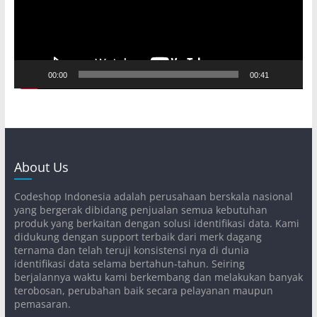
00:00
00:41
About Us
Codeshop Indonesia adalah perusahaan berskala nasional
yang bergerak dibidang penjualan semua kebutuhan
produk yang berkaitan dengan solusi identifikasi data. Kami
didukung dengan support terbaik dari merk dagang
ternama dan telah teruji konsistensi nya di dunia
identifikasi data selama bertahun-tahun. Seiring
berjalannya waktu kami berkembang dan melakukan banyak
terobosan, perubahan baik secara pelayanan maupun
pemasaran.