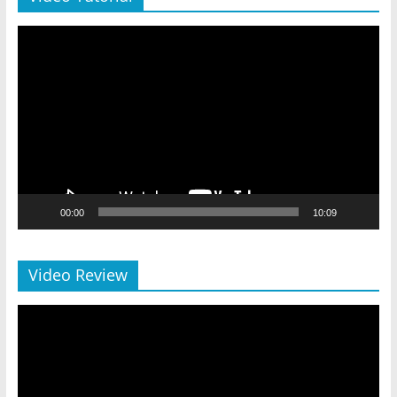
Video
Player
00:00
10:09
Video Review
Video
Player