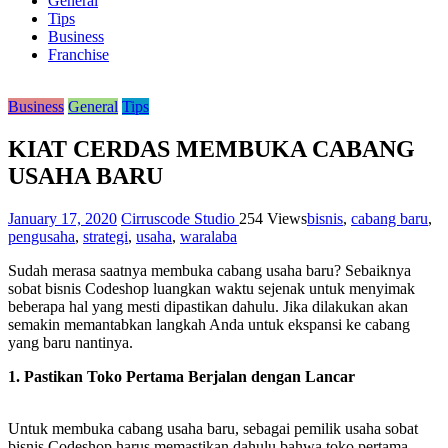
General
Tips
Business
Franchise
Business
General
Tips
KIAT CERDAS MEMBUKA CABANG
USAHA BARU
January 17, 2020
Cirruscode Studio
254 Views
bisnis
,
cabang baru
,
pengusaha
,
strategi
,
usaha
,
waralaba
Sudah merasa saatnya membuka cabang usaha baru? Sebaiknya
sobat bisnis Codeshop luangkan waktu sejenak untuk menyimak
beberapa hal yang mesti dipastikan dahulu. Jika dilakukan akan
semakin memantabkan langkah Anda untuk ekspansi ke cabang
yang baru nantinya.
1. Pastikan Toko Pertama Berjalan dengan Lancar
Untuk membuka cabang usaha baru, sebagai pemilik usaha sobat
bisnis Codeshop harus memastikan dahulu bahwa toko pertama