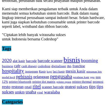
terobosan, perubahan baik secara pelayanan maupun pemasaran.
Kami siap memberikan pengalaman terbaik untuk Anda dalam
memenuhi semua kebutuhan sistem barcode. Baik dalam ruang
lingkup internal perusahaan sampai industri besar. Selain hardware,
kami juga siapkan kebutuhan consumable untuk printer barcode
seperti label, wristband dan ribbon barcode.
"Ciptakan lebih banyak wirausaha sukses
untuk Indonesia bersama Codeshop"
Tags
bisnis
2020
booming
barcode scanner
alat kasir
barcode
cafe
franchise
business
cash drawer
codeshop
digitalisasi
f&b
hospitality
mesin kasir
instagram
Kasir
laci kasir
kopi
minuman hits
pebisnis
pengusaha
pelanggan
ppn
modal kecil
peralatan kasir
ppn
12%
printer bluetooth
printer dot matrix
printer thermal
promosi
printer epson
ritel
tips
tips
resto
sukses
restoran
strategi
retail
scanner barcode
sukses
usaha
waralaba
umkm
viral
Categories