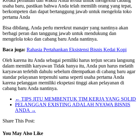
Ketika perhatian dan waktu Anda tersita untuk mengelola cabang
usaha baru, pastikan bahwa Anda telah memilih orang yang tepat,
berkompeten dan dapat bertanggung jawab untuk mengelola toko
pertama Anda
Bisa dibilang, Anda perlu merekrut manajer yang nantinya akan
berbagi peran dan tanggung jawab untuk mendukung dan
mengelola toko dan cabang baru Anda nantinya.
Baca juga:
Rahasia Pertahankan Eksistensi Bisnis Kedai Kopi
Oleh karena itu Anda sebagai pemiliki harus terjun secara langsung
dalam memilih karyawan Tidak hanya itu, Anda pun harus melatih
karyawan terlebih dahulu sebelum ditempatkan di cabang baru agar
standar pelayanan terpenuhi sama seperti usaha pertama Anda
karena pelanggan memiliki ekspetasi tinggi akan pelayanan di
cabang baru Anda nantinya.
←
TIPS JITU MEMBENTUK TIM KERJA YANG SOLID
PELANGGAN EXISTING ADALAH NYAWA BISNIS
ANDA
→
Share This Post:
You May Also Like